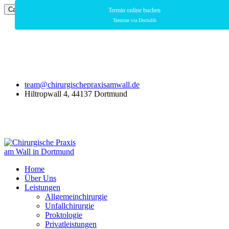
Cancel Preloader
Termin online buchen
Termine via Doctolib
team@chirurgischepraxisamwall.de
Hiltropwall 4, 44137 Dortmund
Home
Über Uns
Leistungen
Allgemeinchirurgie
Unfallchirurgie
Proktologie
Privatleistungen